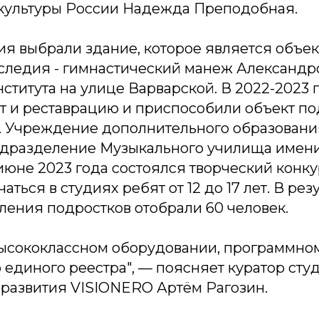
 культуры России Надежда Преподобная.
я выбрали здание, которое является объе
аследия - гимнастический манеж Александр
ститута на улице Варварской. В 2022-2023 
т и реставрацию и приспособили объект п
. Учреждение дополнительного образовани
одразделение Музыкального училища имени
июне 2023 года состоялся творческий конк
ься в студиях ребят от 12 до 17 лет. В резу
ления подростков отобрали 60 человек.
высококлассном оборудовании, программно
 единого реестра", — поясняет куратор сту
 развития VISIONERO Артём Рагозин.