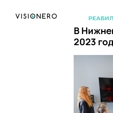
РЕАБИ
В Нижне
2023 го