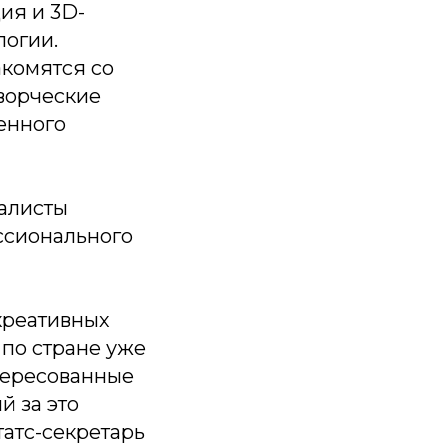
ия и 3D-
логии.
акомятся со
ворческие
ленного
алисты
ссионального
креативных
 по стране уже
нтересованные
й за это
татс-секретарь