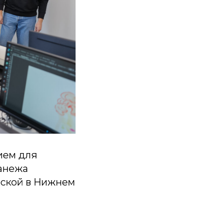
ием для
манежа
рской в Нижнем