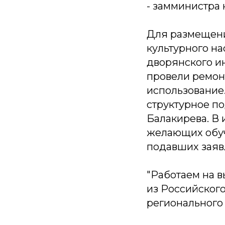
- замминистра
Для размещени
культурного н
дворянского ин
провели ремон
использование
структурное п
Балакирева. В 
желающих обучат
подавших заяв
"Работаем на 
из Российского
регионального