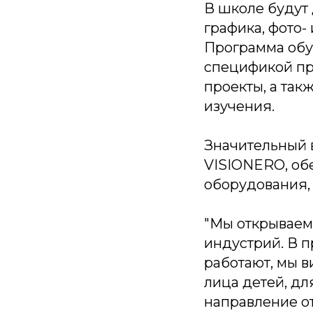
В школе будут 
графика, фото-
Программа обуч
спецификой пр
проекты, а так
изучения.
Значительный 
VISIONERO, об
оборудования,
"Мы открываем
индустрий. В п
работают, мы в
лица детей, для
направление от