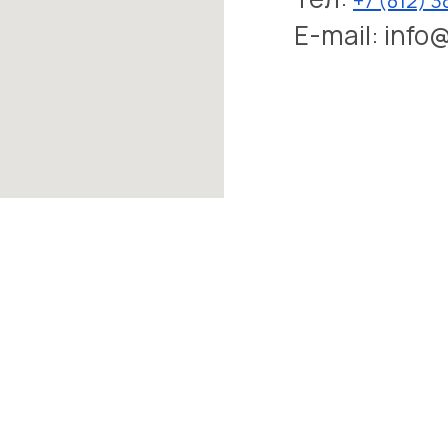
+7 (812) 
E-mail: info
«ВИЗИОНЕРО»
ПРОДУКТЫ
02056314
Реаб
илитация