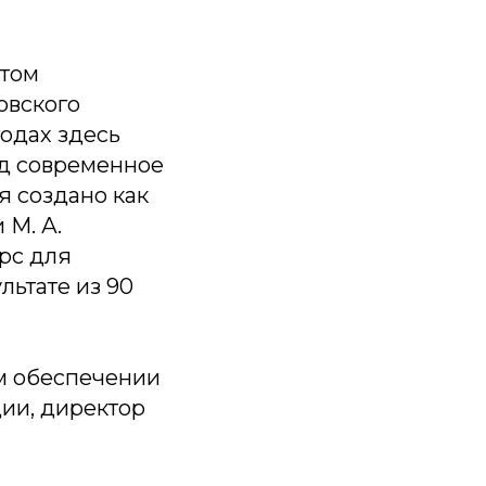
ктом
овского
годах здесь
од современное
я создано как
 М. А.
урс для
льтате из 90
м обеспечении
дии, директор