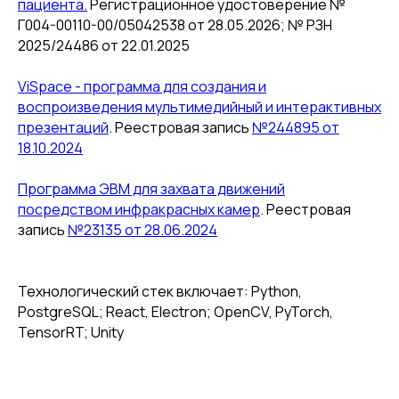
пациента.
Регистрационное удостоверение №
Г004-00110-00/05042538 от 28.05.2026; № РЗН
2025/24486 от 22.01.2025
ViSpace - программа для создания и
воспроизведения мультимедийный и интерактивных
презентаций
. Реестровая запись
№244895 от
18.10.2024
Программа ЭВМ для захвата движений
посредством инфракрасных камер
. Реестровая
запись
№23135 от 28.06.2024
Технологический стек включает: Python,
PostgreSQL; React, Electron; OpenCV, PyTorch,
TensorRT; Unity