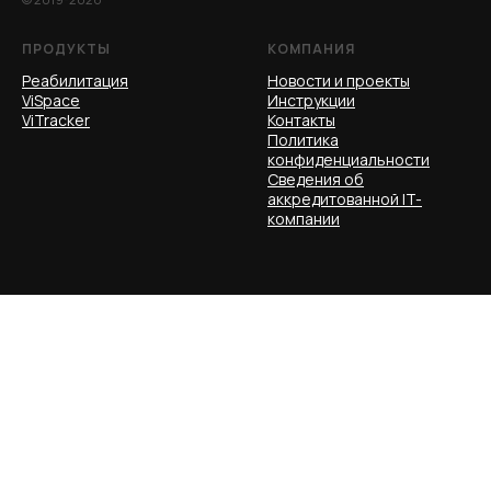
ПРОДУКТЫ
КОМПАНИЯ
Реаб
илитация
Новости и проекты
ViSpace
Инструкции
ViTrac
ker
Контакты
Политика
конфиденциальности
Сведения об
аккредитованной IT-
компании